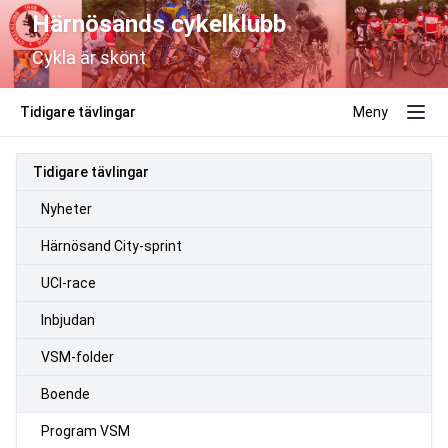
Härnösands cykelklubb
Cykla är skönt
Tidigare tävlingar
Meny
Tidigare tävlingar
Nyheter
Härnösand City-sprint
UCI-race
Inbjudan
VSM-folder
Boende
Program VSM