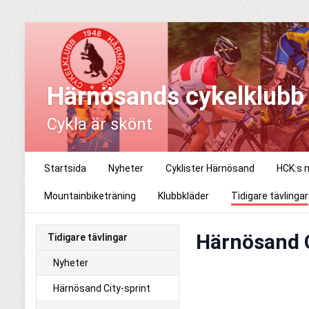
Härnösands cykelklubb
Cykla är skönt
Startsida
Nyheter
Cyklister Härnösand
HCK:s 
Mountainbiketräning
Klubbkläder
Tidigare tävlingar
Härnösand C
Tidigare tävlingar
Nyheter
Härnösand City-sprint