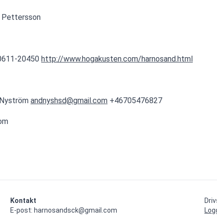
 Pettersson
 0611-20450 
http://www.hogakusten.com/harnosand.html
 Nyström 
andnyshsd@gmail.com
 +46705476827
com
Kontakt
Dri
E-post: harnosandsck@gmail.com
Log