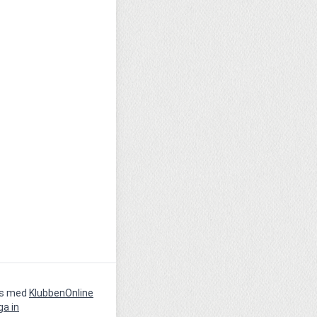
vs med
KlubbenOnline
ga in