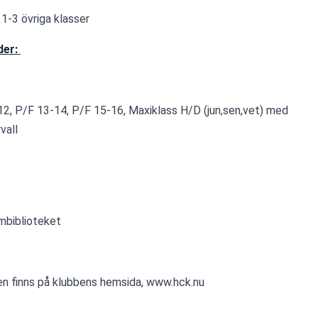
 1-3 övriga klasser
er: 
12, P/F 13-14, P/F 15-16, Maxiklass H/D (jun,sen,vet) med 
vall
mbiblioteket
en finns på klubbens hemsida, www.hck.nu