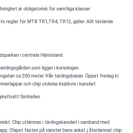
hörighet är obligatorisk för samtliga klasser
s regler för MTB TR1,TR4, TR12, gäller. Allt tävlande 
dsparken i centrala Härnösand.
samlingsgården som ligger i korsningen 
gatan ca 200 meter från tävlingsbanan. Öppet fredag kl 
merlappar och chip utdelas klubbvis i kansliet
ykeltvätt Simhallen
niskt. Chip utlämnas i tävlingskansliet i samband med 
p. Chipet fästes på vänster bens ankel. j återlämnat chip 