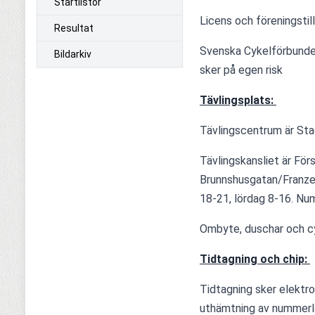
Startlistor
Licens och föreningstill
Resultat
Svenska Cykelförbundet
Bildarkiv
sker på egen risk
Tävlingsplats: 
Tävlingscentrum är Sta
Tävlingskansliet är För
Brunnshusgatan/Franzen
18-21, lördag 8-16. Num
Ombyte, duschar och c
Tidtagning och chip: 
Tidtagning sker elektro
uthämtning av nummerlap