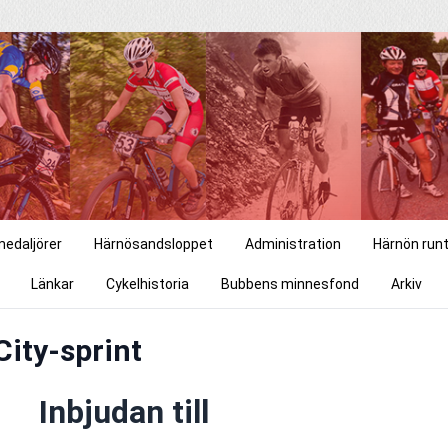
medaljörer
Härnösandsloppet
Administration
Härnön run
Länkar
Cykelhistoria
Bubbens minnesfond
Arkiv
ity-sprint
Inbjudan till