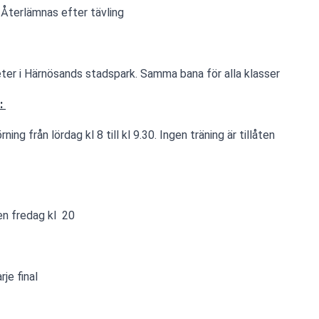
 Återlämnas efter tävling
er i Härnösands stadspark. Samma bana för alla klasser
: 
ng från lördag kl 8 till kl 9.30. Ingen träning är tillåten 
en fredag kl  20
je final