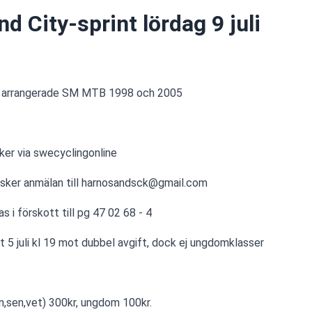
d City-sprint lördag 9 juli
b arrangerade SM MTB 1998 och 2005
sker via swecyclingonline
r sker anmälan till harnosandsck@gmail.com
 i förskott till pg 47 02 68 - 4
 5 juli kl 19 mot dubbel avgift, dock ej ungdomklasser 
n,sen,vet) 300kr, ungdom 100kr.