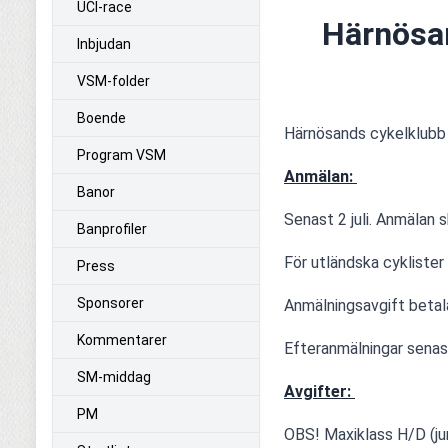
UCI-race
Härnösan
Inbjudan
VSM-folder
Boende
Härnösands cykelklub
Program VSM
Anmälan: 
Banor
Senast 2 juli. Anmälan 
Banprofiler
För utländska cykliste
Press
Sponsorer
Anmälningsavgift betalas
Kommentarer
Efteranmälningar senast
SM-middag
Avgifter: 
PM
OBS! Maxiklass H/D (ju