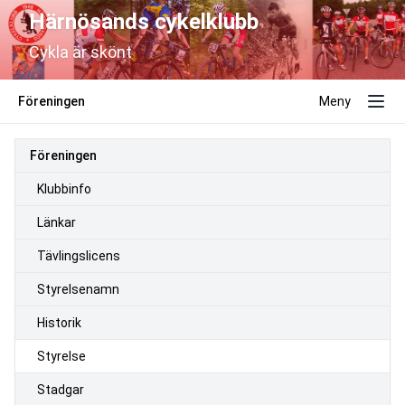
Härnösands cykelklubb
Cykla är skönt
Föreningen
Meny
Föreningen
Klubbinfo
Länkar
Tävlingslicens
Styrelsenamn
Historik
Styrelse
Stadgar