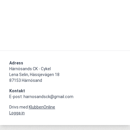
Adress
Härnösands CK - Cykel

Lena Selin, Hässjevägen 18

87153 Härnösand
Kontakt
E-post: harnosandsck@gmail.com
Drivs med
KlubbenOnline
Logga in