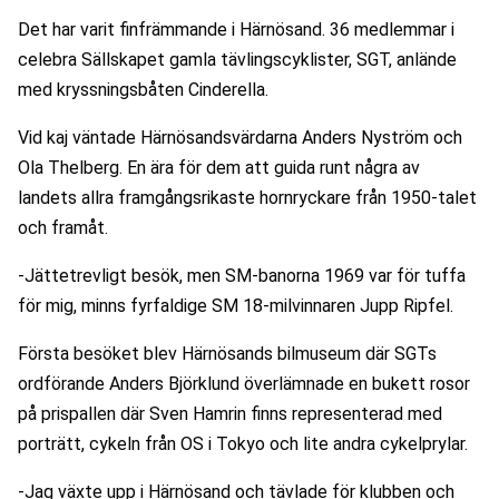
Det har varit finfrämmande i Härnösand. 36 medlemmar i 
celebra Sällskapet gamla tävlingscyklister, SGT, anlände 
med kryssningsbåten Cinderella.
Vid kaj väntade Härnösandsvärdarna Anders Nyström och 
Ola Thelberg. En ära för dem att guida runt några av 
landets allra framgångsrikaste hornryckare från 1950-talet 
och framåt.
-Jättetrevligt besök, men SM-banorna 1969 var för tuffa 
för mig, minns fyrfaldige SM 18-milvinnaren Jupp Ripfel.
Första besöket blev Härnösands bilmuseum där SGTs 
ordförande Anders Björklund överlämnade en bukett rosor 
på prispallen där Sven Hamrin finns representerad med 
porträtt, cykeln från OS i Tokyo och lite andra cykelprylar.
-Jag växte upp i Härnösand och tävlade för klubben och 