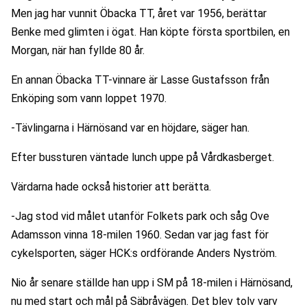
Men jag har vunnit Öbacka TT, året var 1956, berättar 
Benke med glimten i ögat. Han köpte första sportbilen, en 
Morgan, när han fyllde 80 år.
En annan Öbacka TT-vinnare är Lasse Gustafsson från 
Enköping som vann loppet 1970.
-Tävlingarna i Härnösand var en höjdare, säger han.
Efter bussturen väntade lunch uppe på Vårdkasberget.
Värdarna hade också historier att berätta.
-Jag stod vid målet utanför Folkets park och såg Ove 
Adamsson vinna 18-milen 1960. Sedan var jag fast för 
cykelsporten, säger HCK:s ordförande Anders Nyström.
Nio år senare ställde han upp i SM på 18-milen i Härnösand, 
nu med start och mål på Säbråvägen. Det blev tolv varv 