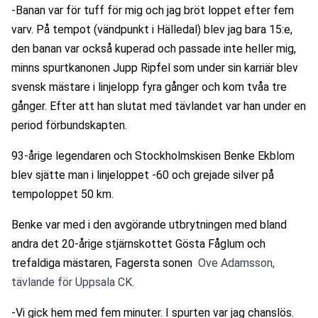
-Banan var för tuff för mig och jag bröt loppet efter fem 
varv. På tempot (vändpunkt i Hälledal) blev jag bara 15:e, 
den banan var också kuperad och passade inte heller mig, 
minns spurtkanonen Jupp Ripfel som under sin karriär blev 
svensk mästare i linjelopp fyra gånger och kom tvåa tre 
gånger. Efter att han slutat med tävlandet var han under en 
period förbundskapten.
93-årige legendaren och Stockholmskisen Benke Ekblom 
blev sjätte man i linjeloppet -60 och grejade silver på 
tempoloppet 50 km.
Benke var med i den avgörande utbrytningen med bland 
andra det 20-årige stjärnskottet Gösta Fåglum och 
trefaldiga mästaren, Fagersta sonen 
 Ove Adamsson, 
tävlande för Uppsala CK.
-Vi gick hem med fem minuter. I spurten var jag chanslös. 