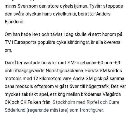
minns Sven som den store cykelstjärnan. Tyvärr stoppade 
den svåra olyckan hans cykelkarriär, berättar Anders 
Björklund.
Om han hade levt och tävlat i dag skulle vi sett honom på 
TV i Eurosports populära cykelsändningar, är alla överens 
om.
Därefter väntade busstur runt SM-linjebanan-60 och -69 
och utslagsgivande Norrstigsbackarna. Första SM kördes 
motsols med 12 kilometers varv. Andra SM gick på samma 
bana medsols eftersom vi gått över till högertrafik. Det var 
mycket taktiskt spel, ett krig mellan brödernas Vårgårda 
CK och CK Falken från
  Stockholm med Ripfel och Curre 
Söderlund (regerande mästare) som frontfigurer.