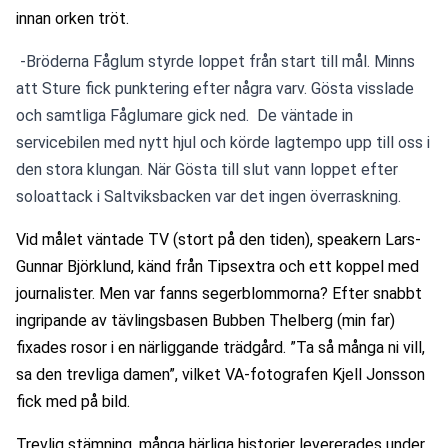
innan orken tröt.
 -Bröderna Fåglum styrde loppet från start till mål. Minns 
att Sture fick punktering efter några varv. Gösta visslade 
och samtliga Fåglumare gick ned.  De väntade in 
servicebilen med nytt hjul och körde lagtempo upp till oss i 
den stora klungan. När Gösta till slut vann loppet efter 
soloattack i Saltviksbacken var det ingen överraskning.
Vid målet väntade TV (stort på den tiden), speakern Lars-
Gunnar Björklund, känd från Tipsextra och ett koppel med 
journalister. Men var fanns segerblommorna? Efter snabbt 
ingripande av tävlingsbasen Bubben Thelberg (min far) 
fixades rosor i en närliggande trädgård. ”Ta så många ni vill, 
sa den trevliga damen”, vilket VA-fotografen Kjell Jonsson 
fick med på bild.
Trevlig stämning, många härliga historier levererades under 